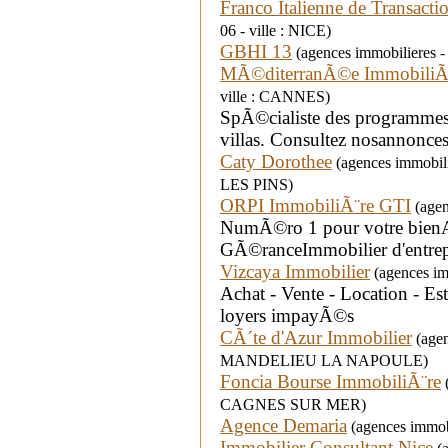
Franco Italienne de Transactio
06 - ville : NICE)
GBHI 13
(agences immobilieres - 
MÃ©diterranÃ©e ImmobiliÃ
ville : CANNES)
SpÃ©cialiste des programmes 
villas. Consultez nosannonces :
Caty Dorothee
(agences immobili
LES PINS)
ORPI ImmobiliÃ¨re GTI
(agen
NumÃ©ro 1 pour votre bienAc
GÃ©ranceImmobilier d'entrep
Vizcaya Immobilier
(agences imm
Achat - Vente - Location - Es
loyers impayÃ©s
CÃ´te d'Azur Immobilier
(agen
MANDELIEU LA NAPOULE)
Foncia Bourse ImmobiliÃ¨re
(
CAGNES SUR MER)
Agence Demaria
(agences immobi
Immobilier Consultant Nice