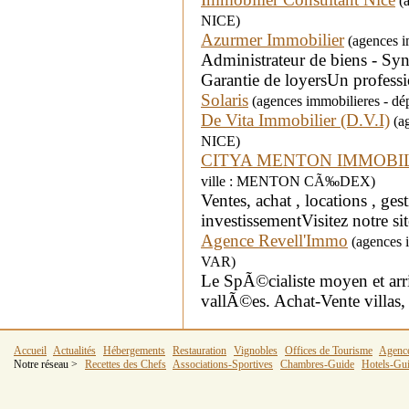
(a
NICE)
Azurmer Immobilier
(agences im
Administrateur de biens - Sy
Garantie de loyersUn profess
Solaris
(agences immobilieres - dép
De Vita Immobilier (D.V.I)
(ag
NICE)
CITYA MENTON IMMOBI
ville : MENTON CÃ‰DEX)
Ventes, achat , locations , ge
investissementVisitez notre sit
Agence Revell'Immo
(agences i
VAR)
Le SpÃ©cialiste moyen et arr
vallÃ©es. Achat-Vente villas, 
Accueil
Actualités
Hébergements
Restauration
Vignobles
Offices de Tourisme
Agenc
Notre réseau >
Recettes des Chefs
Associations-Sportives
Chambres-Guide
Hotels-Gu