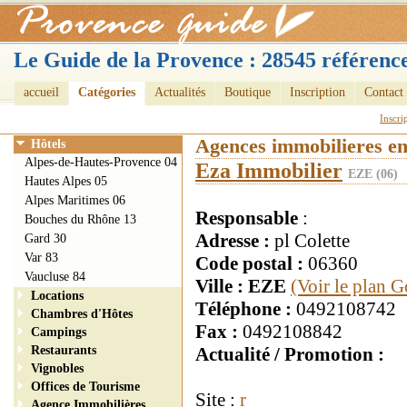
Le Guide de la Provence : 28545 référence
accueil
Catégories
Actualités
Boutique
Inscription
Contact
Inscri
Agences immobilieres e
Hôtels
Alpes-de-Hautes-Provence 04
Eza Immobilier
EZE (06)
Hautes Alpes 05
Alpes Maritimes 06
Responsable
:
Bouches du Rhône 13
Adresse :
pl Colette
Gard 30
Var 83
Code postal :
06360
Vaucluse 84
Ville : EZE
(Voir le plan 
Locations
Téléphone :
0492108742
Chambres d'Hôtes
Fax :
0492108842
Campings
Restaurants
Actualité / Promotion :
Vignobles
Offices de Tourisme
Site :
r
Agence Immobilières