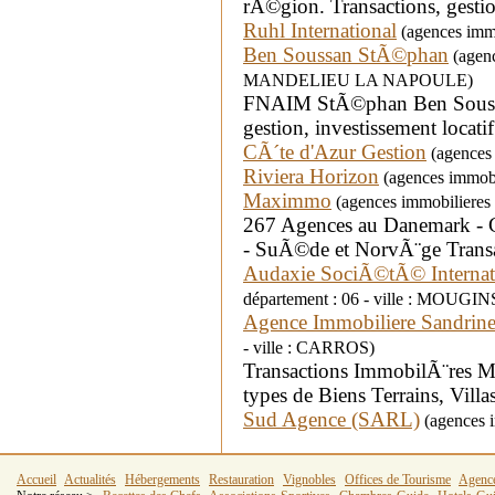
rÃ©gion. Transactions, gestio
Ruhl International
(agences immo
Ben Soussan StÃ©phan
(agenc
MANDELIEU LA NAPOULE)
FNAIM StÃ©phan Ben Soussan:
gestion, investissement locati
CÃ´te d'Azur Gestion
(agences 
Riviera Horizon
(agences immobi
Maximmo
(agences immobilieres 
267 Agences au Danemark - C
- SuÃ©de et NorvÃ¨ge Transa
Audaxie SociÃ©tÃ© Internat
département : 06 - ville : MOUGIN
Agence Immobiliere Sandrine
- ville : CARROS)
Transactions ImmobilÃ¨res Mo
types de Biens Terrains, Villa
Sud Agence (SARL)
(agences i
Accueil
Actualités
Hébergements
Restauration
Vignobles
Offices de Tourisme
Agenc