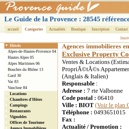
Le Guide de la Provence : 28545 référence
accueil
Catégories
Actualités
Boutique
Inscription
Contact
Inscri
Agences immobilieres e
Hôtels
Alpes-de-Hautes-Provence 04
Exclusive Property Co
Hautes Alpes 05
Ventes & Locations (Estimat
Alpes Maritimes 06
PropriÃ©tÃ©s Appartements
Bouches du Rhône 13
(Anglais & Italien)
Gard 30
Var 83
Responsable
:
Vaucluse 84
Adresse :
7 rte Valbonne
Locations
Code postal :
06410
Chambres d'Hôtes
Ville : BIOT
(Voir le plan
Campings
Restaurants
Téléphone :
0493651015
Vignobles
Fax :
Offices de Tourisme
Actualité / Promotion :
Agence Immobilières