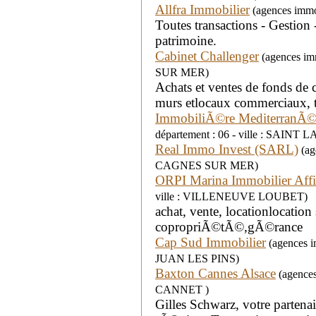
Allfra Immobilier
(agences immob
Toutes transactions - Gestion
patrimoine.
Cabinet Challenger
(agences imm
SUR MER)
Achats et ventes de fonds de 
murs etlocaux commerciaux, t
ImmobiliÃ©re MediterranÃ©e
département : 06 - ville : SAI
Real Immo Invest (SARL)
(age
CAGNES SUR MER)
ORPI Marina Immobilier Aff
ville : VILLENEUVE LOUBET)
achat, vente, locationlocation
copropriÃ©tÃ©,gÃ©rance
Cap Sud Immobilier
(agences i
JUAN LES PINS)
Baxton Cannes Alsace
(agences 
CANNET )
Gilles Schwarz, votre partenai