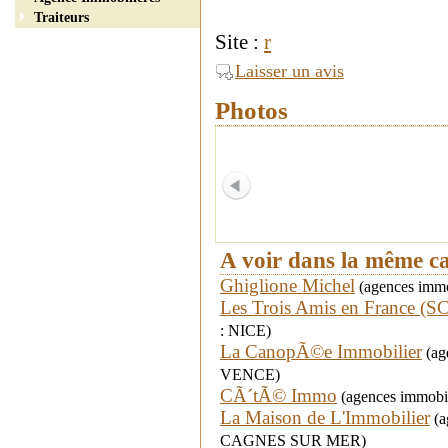
Traiteurs
Site :
r
Laisser un avis
Photos
A voir dans la même c
Ghiglione Michel
(agences immob
Les Trois Amis en France (SC
: NICE)
La CanopÃ©e Immobilier
(age
VENCE)
CÃ´tÃ© Immo
(agences immobil
La Maison de L'Immobilier
(a
CAGNES SUR MER)