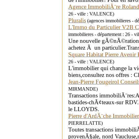
Agence ImmobiliÃ¨re Rolan
26 - ville : VALENCE)
Pluralis
(agences immobilieres - 
L'Immo du Particulier V2B 
immobilieres - département : 26 
Une nouvelle gÃ©nÃ©ration 
achetez Ã un particulier.Tra
Square Habitat Pierre Avenir 
26 - ville : VALENCE)
L'immobilier qui change la v
biens,consultez nos offres : C
Jean-Pierre Fougeirol Conseil
MIRMANDE)
Transactions immobiliÃ¨res:
bastides-chÃ¢teaux-sur RDV
le LLOYDS.
Pierre d'ArdÃ¨che Immobilier
PIERRELATTE)
Toutes transactions immobil
provenÃ§ale, nord Vaucluse,n