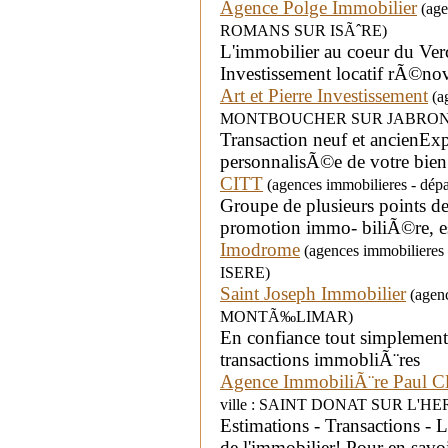
Agence Polge Immobilier
(agen
ROMANS SUR ISÃˆRE)
L'immobilier au coeur du Verc
Investissement locatif rÃ©nov
Art et Pierre Investissement
(ag
MONTBOUCHER SUR JABRON
Transaction neuf et ancienEx
personnalisÃ©e de votre bie
CITT
(agences immobilieres - dé
Groupe de plusieurs points de
promotion immo- biliÃ©re, es
Imodrome
(agences immobilieres
ISERE)
Saint Joseph Immobilier
(agenc
MONTÃ‰LIMAR)
En confiance tout simplement
transactions immobliÃ¨res
Agence ImmobiliÃ¨re Paul C
ville : SAINT DONAT SUR L'H
Estimations - Transactions - 
de l'immobilier! Pour en savoi