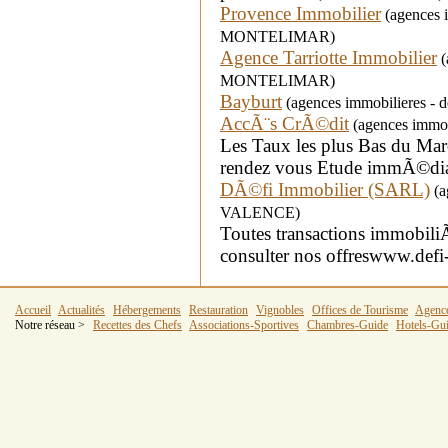
Provence Immobilier
(agences i
MONTELIMAR)
Agence Tarriotte Immobilier
(
MONTELIMAR)
Bayburt
(agences immobilieres - 
AccÃ¨s CrÃ©dit
(agences immob
Les Taux les plus Bas du Mar
rendez vous Etude immÃ©dia
DÃ©fi Immobilier (SARL)
(a
VALENCE)
Toutes transactions immobiliÃ
consulter nos offreswww.def
Accueil
Actualités
Hébergements
Restauration
Vignobles
Offices de Tourisme
Agenc
Notre réseau >
Recettes des Chefs
Associations-Sportives
Chambres-Guide
Hotels-Gu