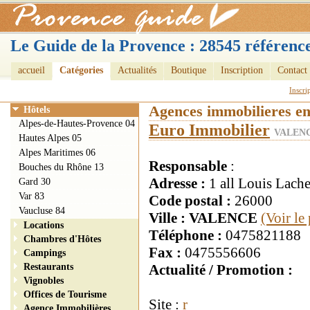
Le Guide de la Provence : 28545 référence
accueil
Catégories
Actualités
Boutique
Inscription
Contact
Inscri
Agences immobilieres e
Hôtels
Alpes-de-Hautes-Provence 04
Euro Immobilier
VALENC
Hautes Alpes 05
Alpes Maritimes 06
Responsable
:
Bouches du Rhône 13
Adresse :
1 all Louis Lach
Gard 30
Var 83
Code postal :
26000
Vaucluse 84
Ville : VALENCE
(Voir le
Locations
Téléphone :
0475821188
Chambres d'Hôtes
Fax :
0475556606
Campings
Restaurants
Actualité / Promotion :
Vignobles
Offices de Tourisme
Site :
r
Agence Immobilières