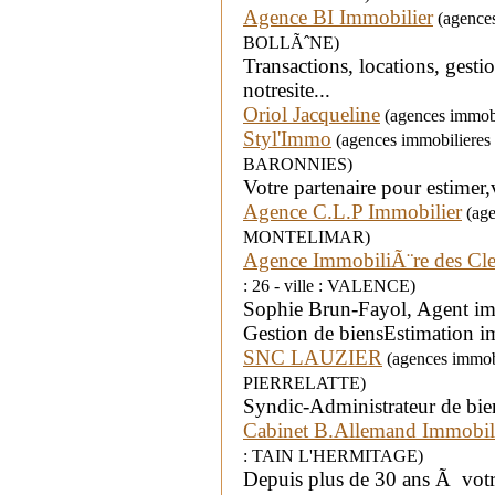
Agence BI Immobilier
(agences 
BOLLÃˆNE)
Transactions, locations, gesti
notresite...
Oriol Jacqueline
(agences immobi
Styl'Immo
(agences immobilieres 
BARONNIES)
Votre partenaire pour estimer,
Agence C.L.P Immobilier
(age
MONTELIMAR)
Agence ImmobiliÃ¨re des Cle
: 26 - ville : VALENCE)
Sophie Brun-Fayol, Agent im
Gestion de biensEstimation 
SNC LAUZIER
(agences immobil
PIERRELATTE)
Syndic-Administrateur de bie
Cabinet B.Allemand Immobil
: TAIN L'HERMITAGE)
Depuis plus de 30 ans Ã votre