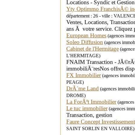
Locations - Syndic et Gestion 
Yty Optimmo FranchisÃ© i
département : 26 - ville : VALENC
Ventes, Locations, Transact
ans Ã votre service. Cliquez
European Homes
(agences immob
Soleo Diffusion
(agences immobi
Cabinet de l'Hermitage
(agences
L'HERMITAGE)
FNAIM Transaction - JÃ©rÃ
immobiliÃ¨resNos offres dispo
FX Immobilier
(agences immobil
PEAGE)
DrÃ´me Land
(agences immobili
DROME)
La ForÃªt Immobilier
(agences 
Le tuc immobilier
(agences immob
Transaction, gestion
Faure Concept Investissement
SAINT SORLIN EN VALLOIRE)