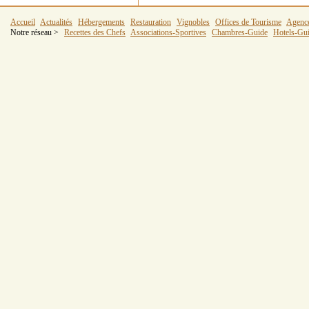
Accueil
Actualités
Hébergements
Restauration
Vignobles
Offices de Tourisme
Agenc
Notre réseau >
Recettes des Chefs
Associations-Sportives
Chambres-Guide
Hotels-Gu