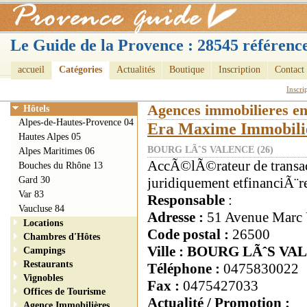
Le Guide de la Provence : 28545 référence
accueil
Catégories
Actualités
Boutique
Inscription
Contact
Inscri
Agences immobilieres e
Hôtels
Alpes-de-Hautes-Provence 04
Era Maxime Immobilie
Hautes Alpes 05
BOURG LÃˆS VALENCE (26)
Alpes Maritimes 06
AccÃ©lÃ©rateur de transac
Bouches du Rhône 13
Gard 30
juridiquement etfinanciÃ¨
Var 83
Responsable
:
Vaucluse 84
Adresse :
51 Avenue Marc 
Locations
Code postal :
26500
Chambres d'Hôtes
Ville : BOURG LÃˆS V
Campings
Restaurants
Téléphone :
0475830022
Vignobles
Fax :
0475427033
Offices de Tourisme
Actualité / Promotion :
Agence Immobilières