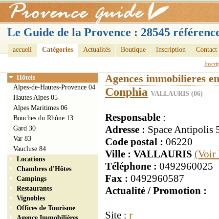
Le Guide de la Provence : 28545 référence
accueil
Catégories
Actualités
Boutique
Inscription
Contact
Inscri
Agences immobilieres e
Hôtels
Alpes-de-Hautes-Provence 04
Conphia
VALLAURIS (06)
Hautes Alpes 05
Alpes Maritimes 06
Responsable
:
Bouches du Rhône 13
Adresse :
Space Antipolis 
Gard 30
Var 83
Code postal :
06220
Vaucluse 84
Ville : VALLAURIS
(Voir
Locations
Téléphone :
0492960025
Chambres d'Hôtes
Fax :
0492960587
Campings
Restaurants
Actualité / Promotion :
Vignobles
Offices de Tourisme
Site :
r
Agence Immobilières