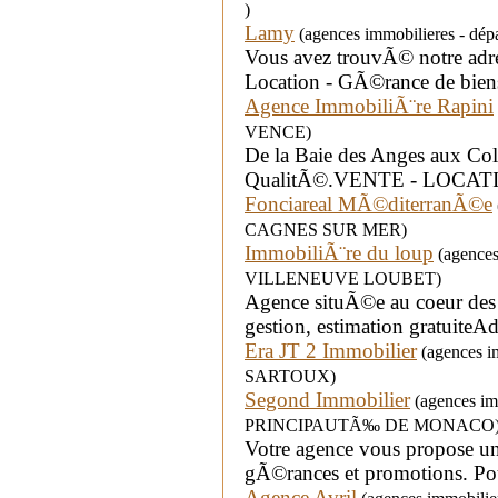
)
Lamy
(agences immobilieres - dép
Vous avez trouvÃ© notre adres
Location - GÃ©rance de bien
Agence ImmobiliÃ¨re Rapini
VENCE)
De la Baie des Anges aux Col
QualitÃ©.VENTE - LOCA
Fonciareal MÃ©diterranÃ©e
CAGNES SUR MER)
ImmobiliÃ¨re du loup
(agences 
VILLENEUVE LOUBET)
Agence situÃ©e au coeur des
gestion, estimation gratuiteA
Era JT 2 Immobilier
(agences i
SARTOUX)
Segond Immobilier
(agences imm
PRINCIPAUTÃ‰ DE MONACO
Votre agence vous propose un 
gÃ©rances et promotions. Pour
Agence Avril