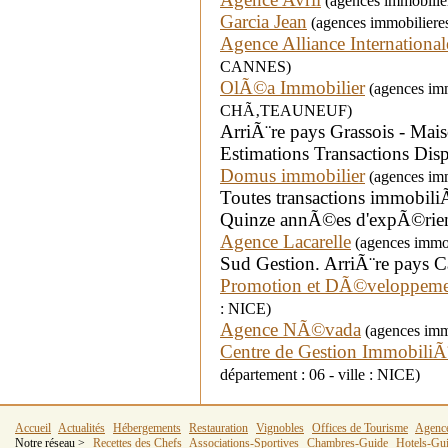
(agences immobilier
Garcia Jean
(agences immobiliere
Agence Alliance International
CANNES)
OlÃ©a Immobilier
(agences immo
CHÃ‚TEAUNEUF)
ArriÃ¨re pays Grassois - Mais
Estimations Transactions Disp
Domus immobilier
(agences imm
Toutes transactions immobiliÃ
Quinze annÃ©es d'expÃ©rie
Agence Lacarelle
(agences immob
Sud Gestion. ArriÃ¨re pays Ca
Promotion et DÃ©veloppeme
: NICE)
Agence NÃ©vada
(agences immo
Centre de Gestion ImmobiliÃ¨
département : 06 - ville : NICE)
Accueil
Actualités
Hébergements
Restauration
Vignobles
Offices de Tourisme
Agenc
Notre réseau >
Recettes des Chefs
Associations-Sportives
Chambres-Guide
Hotels-Gu