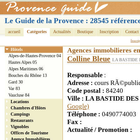
Le Guide de la Provence : 28545 référence
accueil
Catégories
Actualités
Boutique
Inscription
Contact
Inscri
Agences immobilieres e
Hôtels
Alpes-de-Hautes-Provence 04
Colline Bleue
LA BASTIDE 
Hautes Alpes 05
Alpes Maritimes 06
Responsable
:
Bouches du Rhône 13
Adresse :
cours RÃ©publi
Gard 30
Var 83
Code postal :
84240
Vaucluse 84
Ville : LA BASTIDE D
Locations
Google)
Chambres d'Hôtes
Téléphone :
0490774003
Campings
Restaurants
Fax :
Vignobles
Actualité / Promotion :
Offices de Tourisme
Agence Immobilières