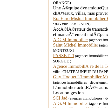
ORANGE)
Une Ã©quipe dynamiqueQuatr
chÃ¢teaux, villas, mas prov
Era Euro Mistral Immobilier
: 84 - ville : AVIGNON)
AccÃ©lÃ©rateur de transacti
etfinanciÃ¨rement indÃ©pen
A.G.M Immobilier
(agences imm
Saint Michel Immobilier
(agenc
MONTEUX)
PASSETTI
(agences immobilieres
SORGUE )
Agence ImmobiliÃ¨re de la T
ville : CHATEAUNEUF DU PAPE
Guy Hoquet L'Immobilier Mu
(agences immobilieres - département
L'mmobilier actif.RÃ©seau nat
Location gestion.
SCI Jad
(agences immobilieres - d
A.G.M Immobilier
(agences imm