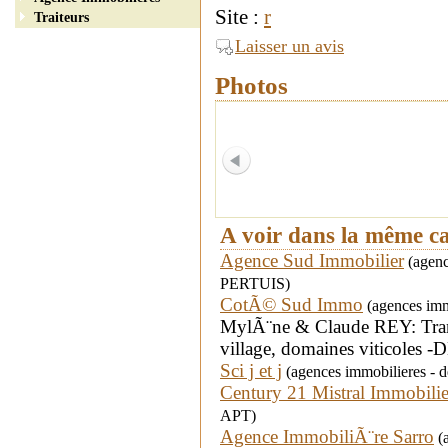
Site :
r
Traiteurs
Laisser un avis
Photos
A voir dans la même c
Agence Sud Immobilier
(agence
PERTUIS)
CotÃ© Sud Immo
(agences imm
MylÃ¨ne & Claude REY: Transa
village, domaines vitico
Sci j et j
(agences immobilieres - 
Century 21 Mistral Immobilie
APT)
Agence ImmobiliÃ¨re Sarro
(a