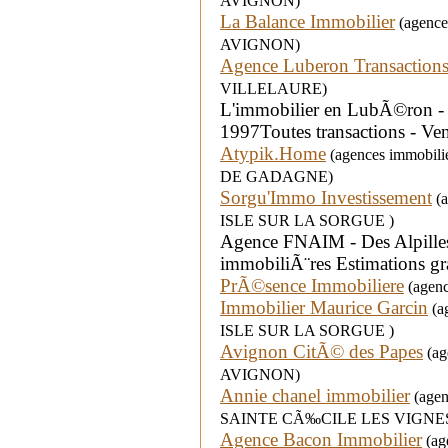
AVIGNON)
La Balance Immobilier
(agences
AVIGNON)
Agence Luberon Transaction
VILLELAURE)
L'immobilier en LubÃ©ron -
1997Toutes transactions - Ven
Atypik.Home
(agences immobili
DE GADAGNE)
Sorgu'Immo Investissement
(a
ISLE SUR LA SORGUE )
Agence FNAIM - Des Alpilles
immobiliÃ¨res Estimations gra
PrÃ©sence Immobiliere
(agenc
Immobilier Maurice Garcin
(ag
ISLE SUR LA SORGUE )
Avignon CitÃ© des Papes
(age
AVIGNON)
Annie chanel immobilier
(agenc
SAINTE CÃ‰CILE LES VIGNE
Agence Bacon Immobilier
(age