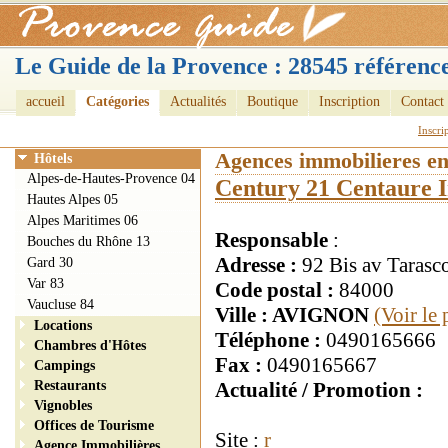
Le Guide de la Provence : 28545 référence
accueil
Catégories
Actualités
Boutique
Inscription
Contact
Inscri
Agences immobilieres e
Hôtels
Alpes-de-Hautes-Provence 04
Century 21 Centaure 
Hautes Alpes 05
Alpes Maritimes 06
Responsable
:
Bouches du Rhône 13
Adresse :
92 Bis av Tarasc
Gard 30
Var 83
Code postal :
84000
Vaucluse 84
Ville : AVIGNON
(Voir le
Locations
Téléphone :
0490165666
Chambres d'Hôtes
Fax :
0490165667
Campings
Restaurants
Actualité / Promotion :
Vignobles
Offices de Tourisme
Site :
r
Agence Immobilières