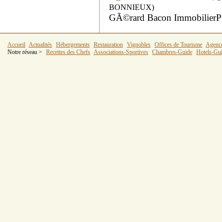
BONNIEUX)
GÃ©rard Bacon ImmobilierPr
Accueil
Actualités
Hébergements
Restauration
Vignobles
Offices de Tourisme
Agenc
Notre réseau >
Recettes des Chefs
Associations-Sportives
Chambres-Guide
Hotels-Gu