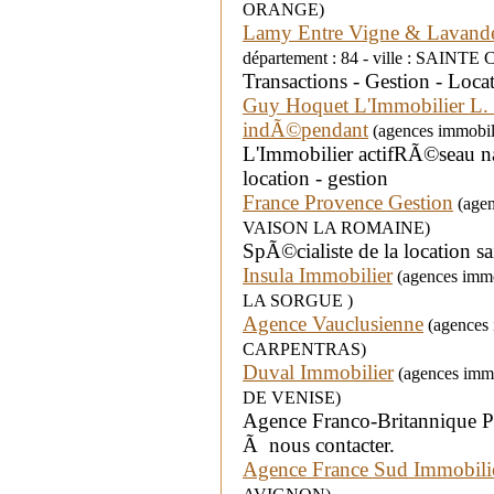
ORANGE)
Lamy Entre Vigne & Lavand
département : 84 - ville : SAI
Transactions - Gestion - Loca
Guy Hoquet L'Immobilier L
indÃ©pendant
(agences immobili
L'Immobilier actifRÃ©seau nat
location - gestion
France Provence Gestion
(agen
VAISON LA ROMAINE)
SpÃ©cialiste de la location s
Insula Immobilier
(agences immob
LA SORGUE )
Agence Vauclusienne
(agences i
CARPENTRAS)
Duval Immobilier
(agences immo
DE VENISE)
Agence Franco-Britannique P
Ã nous contacter.
Agence France Sud Immobili