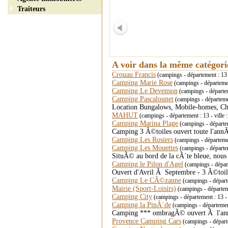
Traiteurs
A voir dans la même catégor
Crouau Francis
(campings - département : 13
Camping Marie Rose
(campings - départeme
Camping Le Devenson
(campings - départe
Camping Pascalounet
(campings - départem
Location Bungalows, Mobile-homes, Cha
MAHUT
(campings - département : 13 - vil
Camping Marina Plage
(campings - départe
Camping 3 Ã©toiles ouvert toute l'an
Camping Les Rosiers
(campings - départemen
Camping Les Mouettes
(campings - départ
SituÃ© au bord de la cÃ´te bleue, nous
Camping le Pilon d'Agel
(campings - dépar
Ouvert d'Avril Ã Septembre - 3 Ã©toil
Camping Le CÃ©zanne
(campings - dépar
Mairie (Sport-Loisirs)
(campings - départe
Camping City
(campings - département : 13 -
Camping la PinÃ¨de
(campings - départem
Camping *** ombragÃ© ouvert Ã l'ann
Provence Camping Cars
(campings - dépar