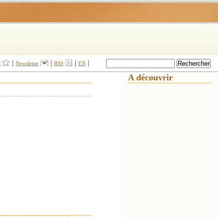
|
|
|
|
s
Newsletter
RSS
EN
A découvrir