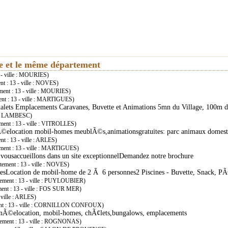
ie et le même département
 - ville : MOURIES)
nt : 13 - ville : NOVES)
ment : 13 - ville : MOURIES)
ent : 13 - ville : MARTIGUES)
lets Emplacements Caravanes, Buvette et Animations 5mn du Village, 100m de
le : LAMBESC)
ment : 13 - ville : VITROLLES)
nÃ©elocation mobil-homes meublÃ©s,animationsgratuites: parc animaux domes
t : 13 - ville : ARLES)
ement : 13 - ville : MARTIGUES)
 vousaccueillons dans un site exceptionnelDemandez notre brochure
tement : 13 - ville : NOVES)
esLocation de mobil-home de 2 Ã 6 personnes2 Piscines - Buvette, Snack, P
tement : 13 - ville : PUYLOUBIER)
ment : 13 - ville : FOS SUR MER)
 ville : ARLES)
ent : 13 - ville : CORNILLON CONFOUX)
Ã©elocation, mobil-homes, chÃ¢lets,bungalows, emplacements
tement : 13 - ville : ROGNONAS)