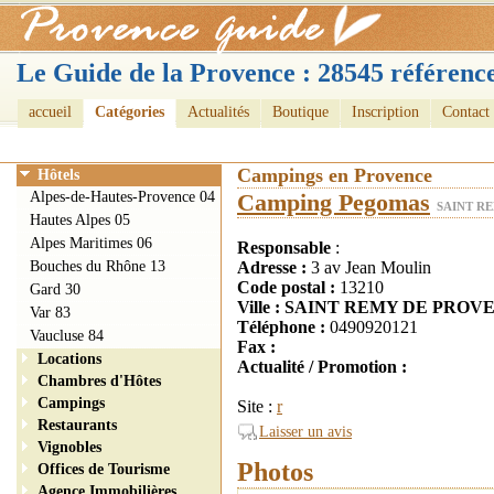
Le Guide de la Provence : 28545 référence
accueil
Catégories
Actualités
Boutique
Inscription
Contact
Campings en Provence
Hôtels
Alpes-de-Hautes-Provence 04
Camping Pegomas
SAINT RE
Hautes Alpes 05
Alpes Maritimes 06
Responsable
:
Bouches du Rhône 13
Adresse :
3 av Jean Moulin
Code postal :
13210
Gard 30
Ville : SAINT REMY DE PRO
Var 83
Téléphone :
0490920121
Vaucluse 84
Fax :
Locations
Actualité / Promotion :
Chambres d'Hôtes
Campings
Site :
r
Restaurants
Laisser un avis
Vignobles
Photos
Offices de Tourisme
Agence Immobilières