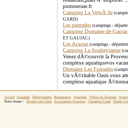
pommeraie.fr
Camping La VernÃ¨de
(campin
GARD)
Les pierrafeu
(campings - dépar
Camping Domaine de Gaujac
ET GAUJAC)
Les Acacias
(campings - départe
Camping La Soubeyranne
(ca
Venez dÃ©couvrir la Proven
complexe aquatiquevos vacan
Domaine Les Fumades
(camping
Un vÃ©ritable Oasis vous at
complexe aquatique Ã©tonna
Accueil
Actualités
Hébergements
Restauration
Vignobles
Offices de Tourisme
Agenc
Notre réseau >
Recettes des Chefs
Associations-Sportives
Chambres-Guide
Hotels-Gu