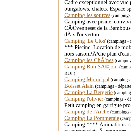
Cadre exceptionnel avec vue 
bungalows, chalets. Espace 
Camping les sources
(campings -
Camping avec pisine, convivia
CÃ©venneset de la Bambousera
dÃ¨s l'ouverture
Camping 'Le Clos'
(campings - 
*** Piscine. Location de mo
hors saisonPÃªche plan d'ea
Camping les ChÃªnes
(campings
Camping Bon SÃ©jour
(campi
ROI )
Camping Municipal
(campings -
Boisset Alain
(campings - dépar
Camping La Bergerie
(campings
Camping l'olivier
(campings - dép
Petit camping en garrigue proc
Camping de l'Arche
(campings -
Camping La Pommeraie
(campi
Camping **** Animations: so
restaurant,plats Ã emporter ..