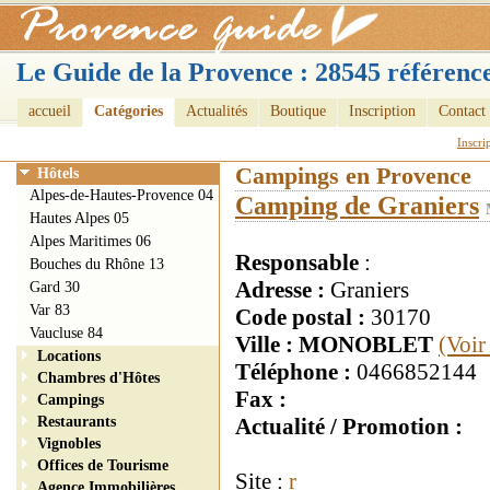
Le Guide de la Provence : 28545 référence
accueil
Catégories
Actualités
Boutique
Inscription
Contact
Inscri
Campings en Provence
Hôtels
Alpes-de-Hautes-Provence 04
Camping de Graniers
Hautes Alpes 05
Alpes Maritimes 06
Responsable
:
Bouches du Rhône 13
Adresse :
Graniers
Gard 30
Var 83
Code postal :
30170
Vaucluse 84
Ville : MONOBLET
(Voir
Locations
Téléphone :
0466852144
Chambres d'Hôtes
Fax :
Campings
Restaurants
Actualité / Promotion :
Vignobles
Offices de Tourisme
Site :
r
Agence Immobilières