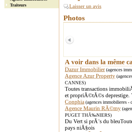
Traiteurs
Laisser un avis
Photos
A voir dans la même c
Dazur Immobilier
(agences immob
Agence Azur Property
(agences 
CANNES)
Toutes transactions immobil
et propriÃ©tÃ©s deprestige. 
Conphia
(agences immobilieres - 
Agence Maurin RÃ©my
(agenc
PUGET THÃ‰NIERS)
Du Vert si prÃ¨s du bleuToute
pays niÃ§ois