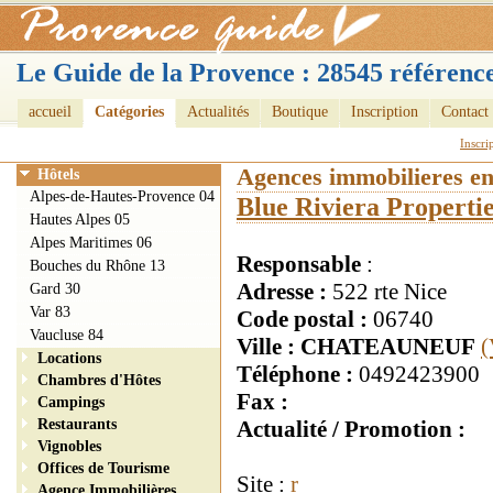
Le Guide de la Provence : 28545 référence
accueil
Catégories
Actualités
Boutique
Inscription
Contact
Inscri
Agences immobilieres e
Hôtels
Alpes-de-Hautes-Provence 04
Blue Riviera Properti
Hautes Alpes 05
Alpes Maritimes 06
Responsable
:
Bouches du Rhône 13
Adresse :
522 rte Nice
Gard 30
Var 83
Code postal :
06740
Vaucluse 84
Ville : CHATEAUNEUF
(
Locations
Téléphone :
0492423900
Chambres d'Hôtes
Fax :
Campings
Restaurants
Actualité / Promotion :
Vignobles
Offices de Tourisme
Site :
r
Agence Immobilières