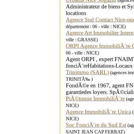
(agences 
Administrateur de biens et S
locations
Agence Sud Contact Nice-oue
département : 06 - ville : NICE)
Agence Art Immobilier Intern
ville : GRASSE)
ORPI Agence ImmobiliÃ¨re
06 - ville : NICE)
Agent ORPI , expert FNAIMV
fonciÃ¨reHabitations-Locaux
Trinimmo (SARL)
(agences immo
TRINITÃ‰ )
FondÃ©e en 1967, agent FNAI
garantiedes loyers. SpÃ©ciali
PiÃ©tonne ImmobiliÃ¨re
(agen
NICE)
Agence ImmobiliÃ¨re Unica
(
NICE)
Soc FonciÃ¨re du Sud Est
(age
SAINT JEAN CAP FERRAT)