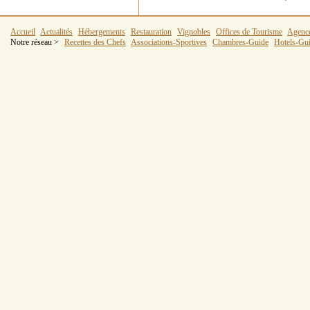
Accueil
Actualités
Hébergements
Restauration
Vignobles
Offices de Tourisme
Agenc
Notre réseau >
Recettes des Chefs
Associations-Sportives
Chambres-Guide
Hotels-Gu