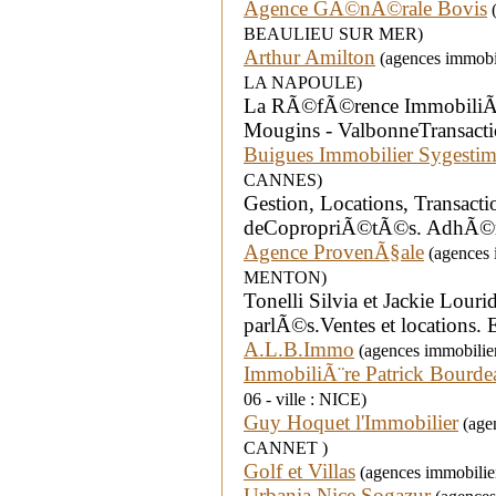
Agence GÃ©nÃ©rale Bovis
(
BEAULIEU SUR MER)
Arthur Amilton
(agences immobi
LA NAPOULE)
La RÃ©fÃ©rence ImmobiliÃ¨r
Mougins - ValbonneTransacti
Buigues Immobilier Sygesti
CANNES)
Gestion, Locations, Transacti
deCopropriÃ©tÃ©s. AdhÃ©
Agence ProvenÃ§ale
(agences i
MENTON)
Tonelli Silvia et Jackie Lourid
parlÃ©s.Ventes et locations. E
A.L.B.Immo
(agences immobilier
ImmobiliÃ¨re Patrick Bourdea
06 - ville : NICE)
Guy Hoquet l'Immobilier
(agen
CANNET )
Golf et Villas
(agences immobilie
Urbania Nice Sogazur