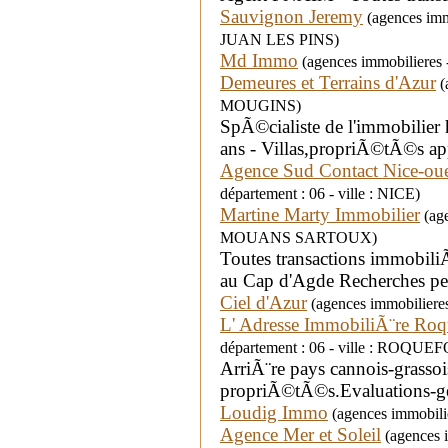
Sauvignon Jeremy
(agences imm
JUAN LES PINS)
Md Immo
(agences immobilieres 
Demeures et Terrains d'Azur
(
MOUGINS)
SpÃ©cialiste de l'immobilier
ans - Villas,propriÃ©tÃ©s app
Agence Sud Contact Nice-oue
département : 06 - ville : NICE)
Martine Marty Immobilier
(age
MOUANS SARTOUX)
Toutes transactions immobiliÃ
au Cap d'Agde Recherches pe
Ciel d'Azur
(agences immobilieres
L' Adresse ImmobiliÃ¨re Roqu
département : 06 - ville : ROQU
ArriÃ¨re pays cannois-grassoi
propriÃ©tÃ©s.Evaluations-ge
Loudig Immo
(agences immobili
Agence Mer et Soleil
(agences i