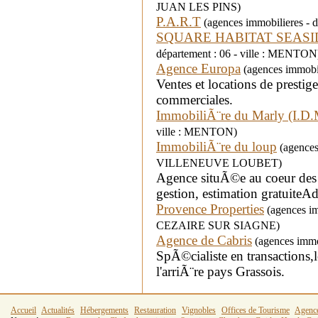
JUAN LES PINS)
P.A.R.T
(agences immobilieres - d
SQUARE HABITAT SEASI
département : 06 - ville : MENTON
Agence Europa
(agences immobil
Ventes et locations de presti
commerciales.
ImmobiliÃ¨re du Marly (I.D.
ville : MENTON)
ImmobiliÃ¨re du loup
(agences 
VILLENEUVE LOUBET)
Agence situÃ©e au coeur des
gestion, estimation gratuiteA
Provence Properties
(agences im
CEZAIRE SUR SIAGNE)
Agence de Cabris
(agences immob
SpÃ©cialiste en transactions,l
l'arriÃ¨re pays Grassois.
Accueil
Actualités
Hébergements
Restauration
Vignobles
Offices de Tourisme
Agenc