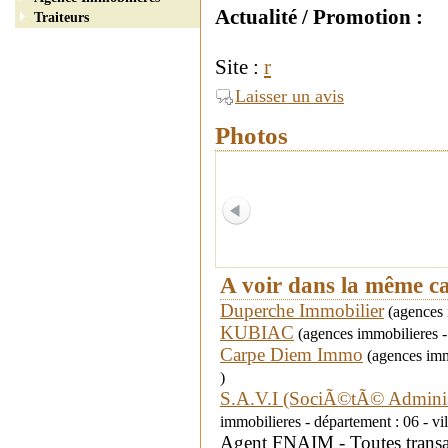
Actualité / Promotion :
Traiteurs
Site :
r
Laisser un avis
Photos
A voir dans la même c
Duperche Immobilier
(agences 
KUBIAC
(agences immobilieres - 
Carpe Diem Immo
(agences imm
)
S.A.V.I (SociÃ©tÃ© Administ
immobilieres - département : 06 - vi
Agent FNAIM - Toutes transac