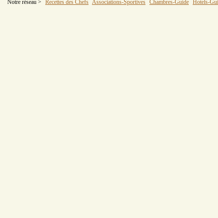
Notre réseau >
Recettes des Chefs
Associations-Sportives
Chambres-Guide
Hotels-Gu