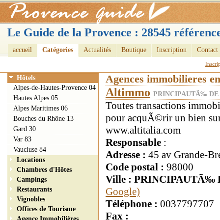
Le Guide de la Provence : 28545 référence
accueil
Catégories
Actualités
Boutique
Inscription
Contact
Inscri
Agences immobilieres e
Hôtels
Alpes-de-Hautes-Provence 04
Altimmo
PRINCIPAUTÃ‰ DE
Hautes Alpes 05
Toutes transactions immo
Alpes Maritimes 06
pour acquÃ©rir un bien sur
Bouches du Rhône 13
www.altitalia.com
Gard 30
Var 83
Responsable
:
Vaucluse 84
Adresse :
45 av Grande-Br
Locations
Code postal :
98000
Chambres d'Hôtes
Ville : PRINCIPAUTÃ
Campings
Restaurants
Google)
Vignobles
Téléphone :
0037797707
Offices de Tourisme
Fax :
Agence Immobilières