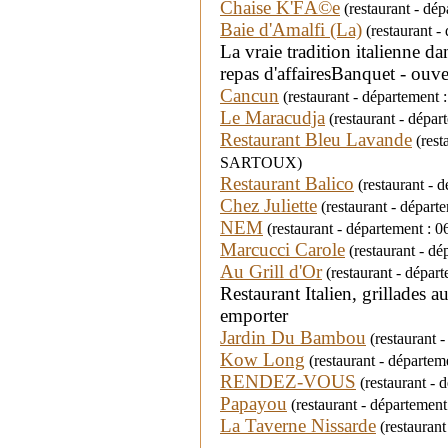
Chaise K'FÃ©e
(restaurant - dé
Baie d'Amalfi (La)
(restaurant -
La vraie tradition italienne
repas d'affairesBanquet - ouv
Cancun
(restaurant - départemen
Le Maracudja
(restaurant - dépar
Restaurant Bleu Lavande
(rest
SARTOUX)
Restaurant Balico
(restaurant - 
Chez Juliette
(restaurant - départe
NEM
(restaurant - département : 06
Marcucci Carole
(restaurant - dé
Au Grill d'Or
(restaurant - départ
Restaurant Italien, grillades 
emporter
Jardin Du Bambou
(restaurant -
Kow Long
(restaurant - départ
RENDEZ-VOUS
(restaurant - 
Papayou
(restaurant - département 
La Taverne Nissarde
(restaurant