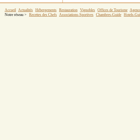
Accueil
Actualités
Hébergements
Restauration
Vignobles
Offices de Tourisme
Agenc
Notre réseau >
Recettes des Chefs
Associations-Sportives
Chambres-Guide
Hotels-Gu