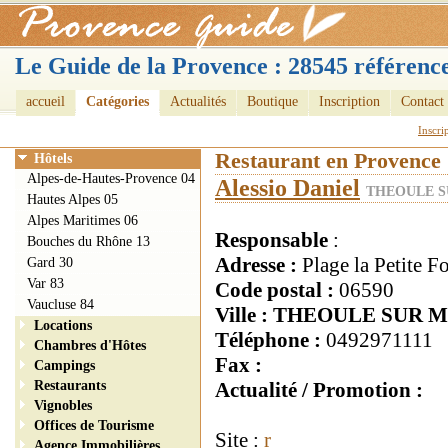
Le Guide de la Provence : 28545 référence
accueil
Catégories
Actualités
Boutique
Inscription
Contact
Inscri
Restaurant en Provence
Hôtels
Alpes-de-Hautes-Provence 04
Alessio Daniel
THEOULE SU
Hautes Alpes 05
Alpes Maritimes 06
Responsable
:
Bouches du Rhône 13
Adresse :
Plage la Petite F
Gard 30
Var 83
Code postal :
06590
Vaucluse 84
Ville : THEOULE SUR 
Locations
Téléphone :
0492971111
Chambres d'Hôtes
Fax :
Campings
Restaurants
Actualité / Promotion :
Vignobles
Offices de Tourisme
Site :
r
Agence Immobilières