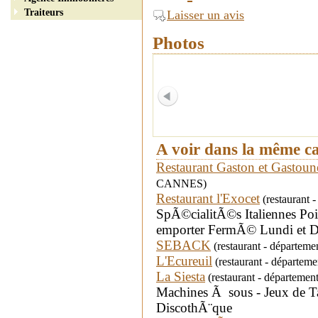
Traiteurs
Laisser un avis
Photos
A voir dans la même c
Restaurant Gaston et Gastoun
CANNES)
Restaurant l'Exocet
(restaurant 
SpÃ©cialitÃ©s Italiennes Poi
emporter FermÃ© Lundi et Di
SEBACK
(restaurant - départem
L'Ecureuil
(restaurant - départ
La Siesta
(restaurant - départeme
Machines Ã sous - Jeux de T
DiscothÃ¨que