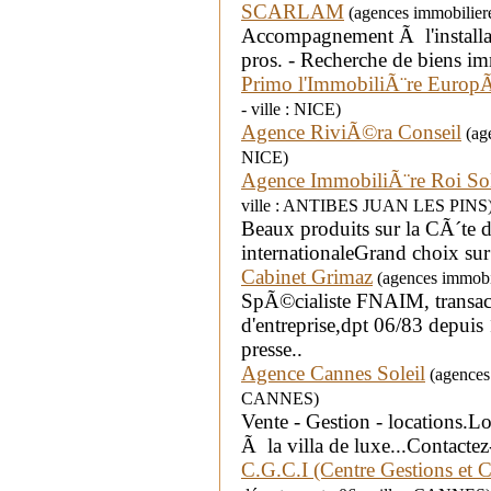
SCARLAM
(agences immobiliere
Accompagnement Ã l'installa
pros. - Recherche de biens im
Primo l'ImmobiliÃ¨re Euro
- ville : NICE)
Agence RiviÃ©ra Conseil
(age
NICE)
Agence ImmobiliÃ¨re Roi Sol
ville : ANTIBES JUAN LES PINS
Beaux produits sur la CÃ´te d
internationaleGrand choix sur 
Cabinet Grimaz
(agences immobil
SpÃ©cialiste FNAIM, transac
d'entreprise,dpt 06/83 depuis 
presse..
Agence Cannes Soleil
(agences 
CANNES)
Vente - Gestion - locations.L
Ã la villa de luxe...Contacte
C.G.C.I (Centre Gestions et C