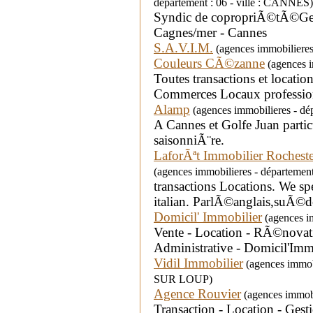
département : 06 - ville : CANNES)
Syndic de copropriÃ©tÃ©Gesti
Cagnes/mer - Cannes
S.A.V.I.M.
(agences immobilieres 
Couleurs CÃ©zanne
(agences i
Toutes transactions et locatio
Commerces Locaux professio
Alamp
(agences immobilieres - dé
A Cannes et Golfe Juan particu
saisonniÃ¨re.
LaforÃªt Immobilier Rochest
(agences immobilieres - départeme
transactions Locations. We s
italian. ParlÃ©anglais,suÃ©do
Domicil' Immobilier
(agences i
Vente - Location - RÃ©nov
Administrative - Domicil'Imm
Vidil Immobilier
(agences immob
SUR LOUP)
Agence Rouvier
(agences immobi
Transaction - Location - Ges