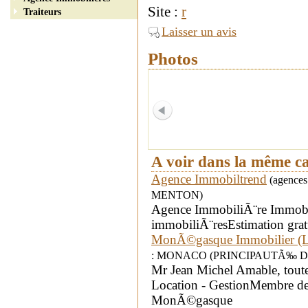
Site :
r
Traiteurs
Laisser un avis
Photos
A voir dans la même c
Agence Immobiltrend
(agences 
MENTON)
Agence ImmobiliÃ¨re Immobil
immobiliÃ¨resEstimation grat
MonÃ©gasque Immobilier (L
: MONACO (PRINCIPAUTÃ‰ D
Mr Jean Michel Amable, toute
Location - GestionMembre d
MonÃ©gasque