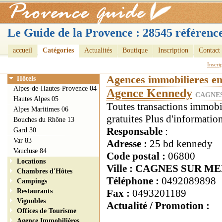
Le Guide de la Provence : 28545 référence
accueil
Catégories
Actualités
Boutique
Inscription
Contact
Inscri
Agences immobilieres e
Hôtels
Alpes-de-Hautes-Provence 04
Agence Kennedy
CAGNES
Hautes Alpes 05
Toutes transactions immobi
Alpes Maritimes 06
gratuites Plus d'information
Bouches du Rhône 13
Responsable
:
Gard 30
Var 83
Adresse :
25 bd kennedy
Vaucluse 84
Code postal :
06800
Locations
Ville : CAGNES SUR M
Chambres d'Hôtes
Téléphone :
0492089898
Campings
Restaurants
Fax :
0493201189
Vignobles
Actualité / Promotion :
Offices de Tourisme
Agence Immobilières