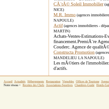
CÃ´tÃ© Soleil Immobilier
(ag
NICE)
M.R. Immo
(agences immobilier
NAPOULE)
Actif
(agences immobilieres - dé
MARTIN)
Achats-Ventes-Estimations-Ev
financement.PremiÃ¨re Agen
Couderc. Agence de qualitÃ
Constructa Promotion
(agences 
MANDELIEU LA NAPOULE)
Les mÃ©tiers de l'immobilier
d'actifs.
Accueil
Actualités
Hébergements
Restauration
Vignobles
Offices de Tourisme
Agenc
Notre réseau >
Recettes des Chefs
Associations-Sportives
Chambres-Guide
Hotels-Gu