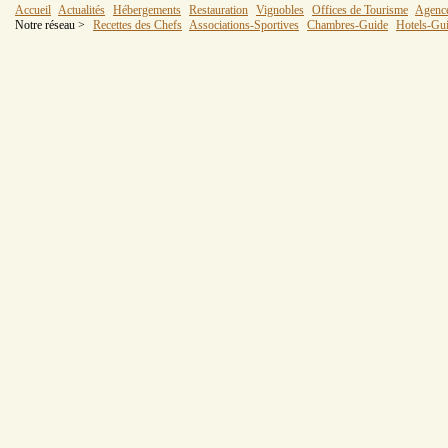
Accueil
Actualités
Hébergements
Restauration
Vignobles
Offices de Tourisme
Agenc
Notre réseau >
Recettes des Chefs
Associations-Sportives
Chambres-Guide
Hotels-Gu