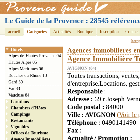
Le Guide de la Provence : 28545 référence
accueil
Catégories
Actualités
Boutique
Inscription
Contact
Inscri
Agences immobilieres e
Hôtels
Alpes-de-Hautes-Provence 04
Agence Immobilière Te
Hautes Alpes 05
AVIGNON (84)
Alpes Maritimes 06
Toutes transactions, vent
Bouches du Rhône 13
Gard 30
d'entreprise.Locations, gest
Var 83
Responsable
:
Vaucluse 84
Adresse :
69 r Joseph Vern
Locations
Code postal :
84000
Chambres d'Hôtes
Ville : AVIGNON
(Voir le
Campings
Restaurants
Téléphone :
0490141490
Vignobles
Fax :
Offices de Tourisme
Actualité / Promotion :
Agence Immobilières