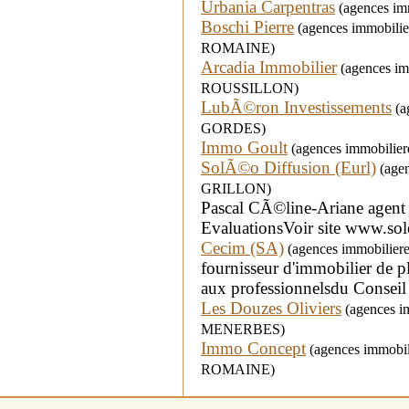
Urbania Carpentras
(agences imm
Boschi Pierre
(agences immobilie
ROMAINE)
Arcadia Immobilier
(agences imm
ROUSSILLON)
LubÃ©ron Investissements
(ag
GORDES)
Immo Goult
(agences immobiliere
SolÃ©o Diffusion (Eurl)
(agen
GRILLON)
Pascal CÃ©line-Ariane agent 
EvaluationsVoir site www.sole
Cecim (SA)
(agences immobiliere
fournisseur d'immobilier de p
aux professionnelsdu Conseil
Les Douzes Oliviers
(agences im
MENERBES)
Immo Concept
(agences immobil
ROMAINE)