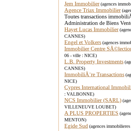
Jem Immobilier
(agences immobil
Agence Triax Immobilier
(agen
Toutes transactions immobiliÃ
Administration de Biens Vent
Hayet Lucas Immobilier
(agenc
CANNES)
Engel et Volkers
(agences immobi
Immobilier Centre SÃ©lection
06 - ville : NICE)
L.B. Property Investments
(age
CANNES)
ImmobiliÃ¨re Transactions
(ag
NICE)
Cypres International Immobil
: VALBONNE)
NCS Immobilier (SARL)
(agen
VILLENEUVE LOUBET)
A PLUS PROPERTIES
(agenc
MENTON)
Egide Sud
(agences immobilieres