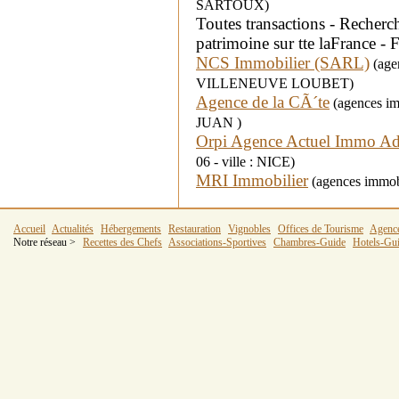
SARTOUX)
Toutes transactions - Recherc
patrimoine sur tte laFrance 
NCS Immobilier (SARL)
(agen
VILLENEUVE LOUBET)
Agence de la CÃ´te
(agences im
JUAN )
Orpi Agence Actuel Immo A
06 - ville : NICE)
MRI Immobilier
(agences immobi
Accueil
Actualités
Hébergements
Restauration
Vignobles
Offices de Tourisme
Agenc
Notre réseau >
Recettes des Chefs
Associations-Sportives
Chambres-Guide
Hotels-Gu