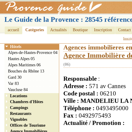
Le Guide de la Provence : 28545 référence
accueil
Catégories
Actualités
Boutique
Inscription
Contact
Inscri
Agences immobilieres e
Hôtels
Alpes-de-Hautes-Provence 04
Agence Immobilière de
Hautes Alpes 05
(06)
Alpes Maritimes 06
Bouches du Rhône 13
Gard 30
Responsable
:
Var 83
Adresse :
571 av Cannes
Vaucluse 84
Code postal :
06210
Locations
Ville : MANDELIEU L
Chambres d'Hôtes
Téléphone :
0493495000
Campings
Restaurants
Fax :
0492975493
Vignobles
Actualité / Promotion :
Offices de Tourisme
Agence Immobilières