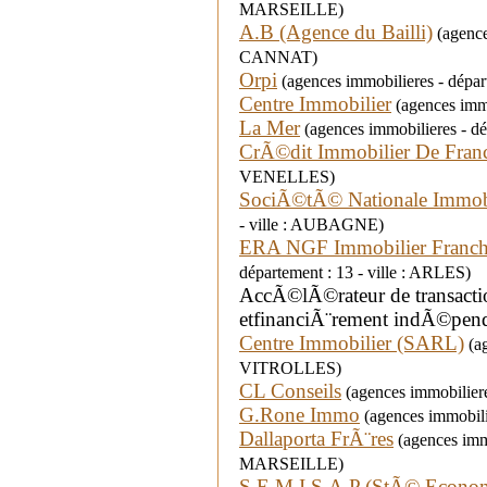
MARSEILLE)
A.B (Agence du Bailli)
(agence
CANNAT)
Orpi
(agences immobilieres - dépa
Centre Immobilier
(agences immo
La Mer
(agences immobilieres - d
CrÃ©dit Immobilier De Fran
VENELLES)
SociÃ©tÃ© Nationale Immob
- ville : AUBAGNE)
ERA NGF Immobilier Franc
département : 13 - ville : ARLES)
AccÃ©lÃ©rateur de transacti
etfinanciÃ¨rement indÃ©pend
Centre Immobilier (SARL)
(ag
VITROLLES)
CL Conseils
(agences immobilier
G.Rone Immo
(agences immobili
Dallaporta FrÃ¨res
(agences immo
MARSEILLE)
S.E.M.I.S.A.P (StÃ© Economi