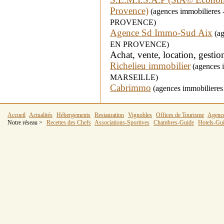
Provence)
(agences immobilieres 
PROVENCE)
Agence Sd Immo-Sud Aix
(ag
EN PROVENCE)
Achat, vente, location, gestio
Richelieu immobilier
(agences i
MARSEILLE)
Cabrimmo
(agences immobilieres 
Accueil
Actualités
Hébergements
Restauration
Vignobles
Offices de Tourisme
Agenc
Notre réseau >
Recettes des Chefs
Associations-Sportives
Chambres-Guide
Hotels-Gu