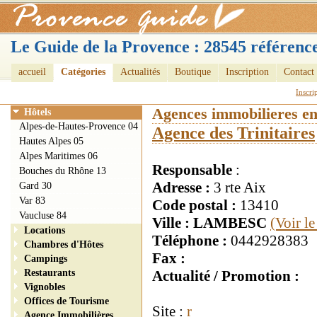
Le Guide de la Provence : 28545 référence
accueil
Catégories
Actualités
Boutique
Inscription
Contact
Inscri
Agences immobilieres e
Hôtels
Alpes-de-Hautes-Provence 04
Agence des Trinitaires
Hautes Alpes 05
Alpes Maritimes 06
Responsable
:
Bouches du Rhône 13
Adresse :
3 rte Aix
Gard 30
Var 83
Code postal :
13410
Vaucluse 84
Ville : LAMBESC
(Voir l
Locations
Téléphone :
0442928383
Chambres d'Hôtes
Fax :
Campings
Restaurants
Actualité / Promotion :
Vignobles
Offices de Tourisme
Site :
r
Agence Immobilières