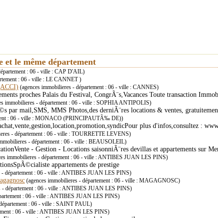
ie et le même département
épartement : 06 - ville : CAP D'AIL)
rtement : 06 - ville : LE CANNET )
(ACCI)
(agences immobilieres - département : 06 - ville : CANNES)
tements proches Palais du Festival, CongrÃ¨s,Vacances Toute transaction Imm
s immobilieres - département : 06 - ville : SOPHIA ANTIPOLIS)
 par mail,SMS, MMS Photos,des derniÃ¨res locations & ventes, gratuitement 
tement : 06 - ville : MONACO (PRINCIPAUTÃ‰ DE))
achat,vente,gestion,location,promotion,syndicPour plus d'infos,consultez : ww
ieres - département : 06 - ville : TOURRETTE LEVENS)
mmobilieres - département : 06 - ville : BEAUSOLEIL)
ationVente - Gestion - Locations saisonniÃ¨res devillas et appartements sur M
es immobilieres - département : 06 - ville : ANTIBES JUAN LES PINS)
ionsSpÃ©cialiste appartements de prestige
s - département : 06 - ville : ANTIBES JUAN LES PINS)
agagnosc
(agences immobilieres - département : 06 - ville : MAGAGNOSC)
s - département : 06 - ville : ANTIBES JUAN LES PINS)
épartement : 06 - ville : ANTIBES JUAN LES PINS)
département : 06 - ville : SAINT PAUL)
tement : 06 - ville : ANTIBES JUAN LES PINS)