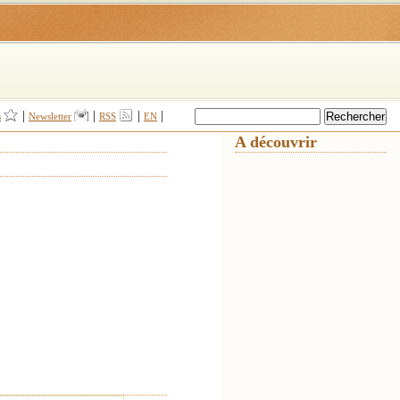
|
|
|
|
s
Newsletter
RSS
EN
A découvrir