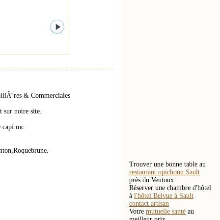
obiliÃ¨res & Commerciales
sur notre site.
w.capi.mc
enton,Roquebrune.
Trouver une bonne table au
restaurant opichoun Sault
près du Ventoux
Réserver une chambre d'hôtel
à
l'hôtel Belvue à Sault
contact artisan
Votre
mutuelle santé
au
meilleur prix.