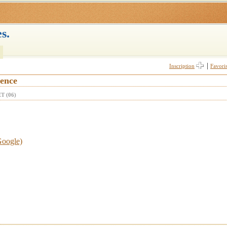
s.
|
Inscription
Favori
vence
T (06)
Google)