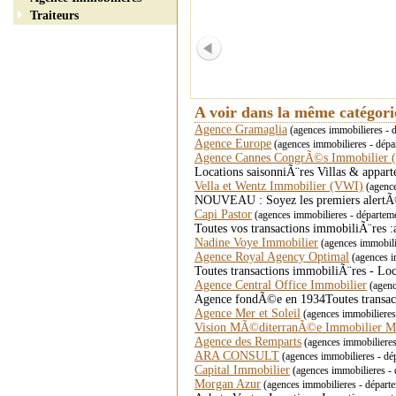
Traiteurs
A voir dans la même catégor
Agence Gramaglia
(agences immobilieres - d
Agence Europe
(agences immobilieres - dépa
Agence Cannes CongrÃ©s Immobilier 
Locations saisonniÃ¨res Villas & appar
Vella et Wentz Immobilier (VWI)
(agence
NOUVEAU : Soyez les premiers alertÃ©s
Capi Pastor
(agences immobilieres - dépar
Toutes vos transactions immobiliÃ¨res :
Nadine Voye Immobilier
(agences immobil
Agence Royal Agency Optimal
(agences i
Toutes transactions immobiliÃ¨res - Loc
Agence Central Office Immobilier
(agenc
Agence fondÃ©e en 1934Toutes transact
Agence Mer et Soleil
(agences immobiliere
Vision MÃ©diterranÃ©e Immobilier M
Agence des Remparts
(agences immobiliere
ARA CONSULT
(agences immobilieres - d
Capital Immobilier
(agences immobilieres - 
Morgan Azur
(agences immobilieres - dépar