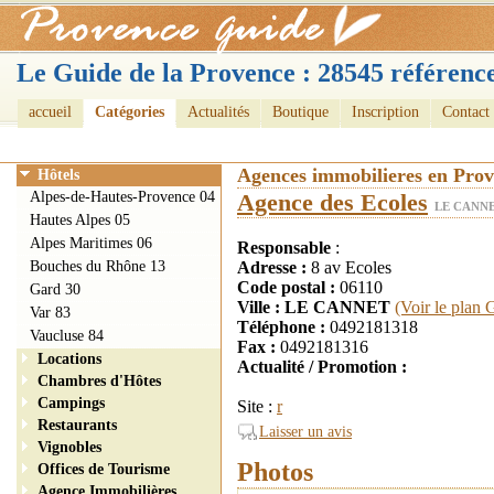
Le Guide de la Provence : 28545 référence
accueil
Catégories
Actualités
Boutique
Inscription
Contact
Agences immobilieres en Pro
Hôtels
Alpes-de-Hautes-Provence 04
Agence des Ecoles
LE CANNE
Hautes Alpes 05
Alpes Maritimes 06
Responsable
:
Bouches du Rhône 13
Adresse :
8 av Ecoles
Code postal :
06110
Gard 30
Ville : LE CANNET
(Voir le plan 
Var 83
Téléphone :
0492181318
Vaucluse 84
Fax :
0492181316
Locations
Actualité / Promotion :
Chambres d'Hôtes
Campings
Site :
r
Restaurants
Laisser un avis
Vignobles
Photos
Offices de Tourisme
Agence Immobilières