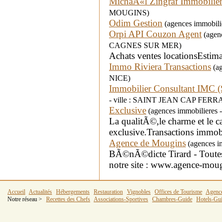
MichaÃ«l Zingraf Immobilie
MOUGINS)
Odim Gestion
(agences immobilie
Orpi API Couzon Agent
(agenc
CAGNES SUR MER)
Achats ventes locationsEstima
Immo Riviera Transactions
(ag
NICE)
Immobilier Consultant IMC
- ville : SAINT JEAN CAP FERR
Exclusive
(agences immobilieres 
La qualitÃ©,le charme et le ca
exclusive.Transactions immo
Agence de Mougins
(agences i
BÃ©nÃ©dicte Tirard - Toutes 
notre site : www.agence-mou
Accueil
Actualités
Hébergements
Restauration
Vignobles
Offices de Tourisme
Agenc
Notre réseau >
Recettes des Chefs
Associations-Sportives
Chambres-Guide
Hotels-Gu