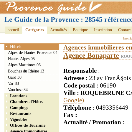
Le Guide de la Provence : 28545 référence
accueil
Catégories
Actualités
Boutique
Inscription
Contact
Inscri
Agences immobilieres e
Hôtels
Alpes-de-Hautes-Provence 04
Agence Bonaparte
ROQU
Hautes Alpes 05
Alpes Maritimes 06
Responsable
:
Bouches du Rhône 13
Adresse :
23 av FranÃ§oi
Gard 30
Var 83
Code postal :
06190
Vaucluse 84
Ville : ROQUEBRUNE 
Locations
Google)
Chambres d'Hôtes
Téléphone :
0493356449
Campings
Restaurants
Fax :
Vignobles
Actualité / Promotion :
Offices de Tourisme
Agence Immobilières