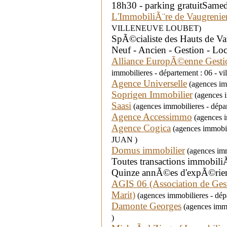
18h30 - parking gratuitSam
L'ImmobiliÃ¨re de Vaugrenie
VILLENEUVE LOUBET)
SpÃ©cialiste des Hauts de Va
Neuf - Ancien - Gestion - Loc
Alliance EuropÃ©enne Gestio
immobilieres - département : 06 - vi
Agence Universelle
(agences imm
Soprigen Immobilier
(agences i
Saasi
(agences immobilieres - dép
Agence Accessimmo
(agences i
Agence Cogica
(agences immobil
JUAN )
Domus immobilier
(agences imm
Toutes transactions immobiliÃ
Quinze annÃ©es d'expÃ©rie
AGIS 06 (Association de Ges
Marit)
(agences immobilieres - dépa
Damonte Georges
(agences immo
)