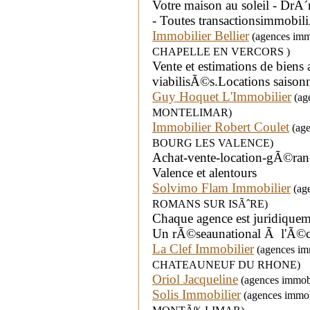
Votre maison au soleil - D
- Toutes transactionsimmobili
Immobilier Bellier
(agences immo
CHAPELLE EN VERCORS )
Vente et estimations de biens 
viabilisÃ©s.Locations saisonn
Guy Hoquet L'Immobilier
(age
MONTELIMAR)
Immobilier Robert Coulet
(age
BOURG LES VALENCE)
Achat-vente-location-gÃ©ra
Valence et alentours
Solvimo Flam Immobilier
(age
ROMANS SUR ISÃˆRE)
Chaque agence est juridique
Un rÃ©seaunational Ã l'Ã©co
La Clef Immobilier
(agences immo
CHATEAUNEUF DU RHONE)
Oriol Jacqueline
(agences immobi
Solis Immobilier
(agences immobil