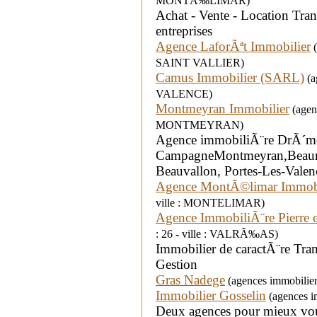
MONTÃ‰LIMAR)
Achat - Vente - Location Tra
entreprises
Agence LaforÃªt Immobilier
(
SAINT VALLIER)
Camus Immobilier (SARL)
(a
VALENCE)
Montmeyran Immobilier
(agenc
MONTMEYRAN)
Agence immobiliÃ¨re DrÃ´me
CampagneMontmeyran,Beaumon
Beauvallon, Portes-Les-Valen
Agence MontÃ©limar Immobi
ville : MONTELIMAR)
Agence ImmobiliÃ¨re Pierre 
: 26 - ville : VALRÃ‰AS)
Immobilier de caractÃ¨re Tran
Gestion
Gras Nadege
(agences immobilier
Immobilier Gosselin
(agences i
Deux agences pour mieux vous 