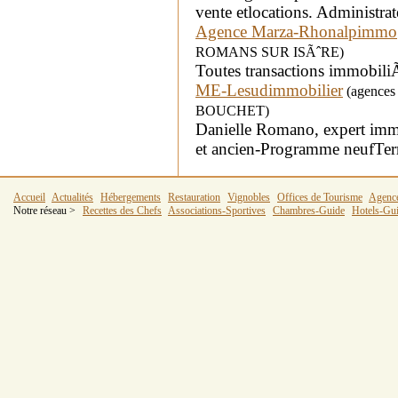
vente etlocations. Administrate
Agence Marza-Rhonalpimmo
ROMANS SUR ISÃˆRE)
Toutes transactions immobiliÃ
ME-Lesudimmobilier
(agences i
BOUCHET)
Danielle Romano, expert im
et ancien-Programme neufTerr
Accueil
Actualités
Hébergements
Restauration
Vignobles
Offices de Tourisme
Agenc
Notre réseau >
Recettes des Chefs
Associations-Sportives
Chambres-Guide
Hotels-Gu