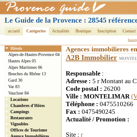
Le Guide de la Provence : 28545 référence
accueil
Catégories
Actualités
Boutique
Inscription
Contact
Inscri
Agences immobilieres e
Hôtels
Alpes-de-Hautes-Provence 04
A2B Immobilier
MONTEL
Hautes Alpes 05
Alpes Maritimes 06
Responsable
:
Bouches du Rhône 13
Adresse :
5 r Montant au 
Gard 30
Var 83
Code postal :
26200
Vaucluse 84
Ville : MONTELIMAR
(V
Locations
Téléphone :
0475510266
Chambres d'Hôtes
Fax :
0475490245
Campings
Restaurants
Actualité / Promotion :
Vignobles
Offices de Tourisme
Site :
r
Agence Immobilières