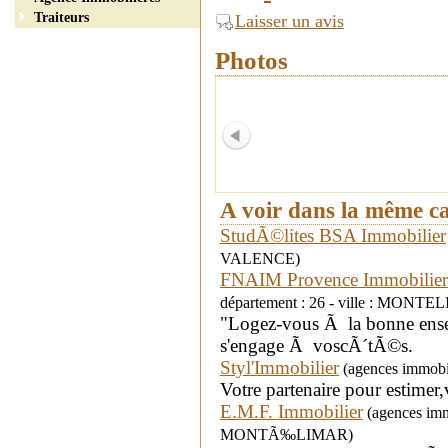
Traiteurs
Laisser un avis
Photos
A voir dans la même c
StudÃ©lites BSA Immobilier
VALENCE)
FNAIM Provence Immobilie
département : 26 - ville : MON
"Logez-vous Ã la bonne ense
s'engage Ã voscÃ´tÃ©s.
Styl'Immobilier
(agences immobil
Votre partenaire pour estimer,
E.M.F. Immobilier
(agences immo
MONTÃ‰LIMAR)