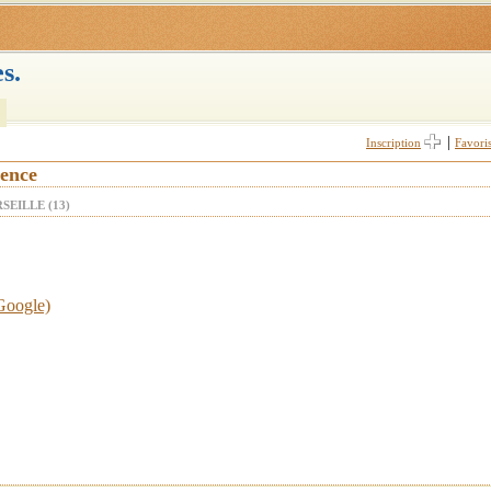
s.
|
Inscription
Favori
vence
SEILLE (13)
 Google)