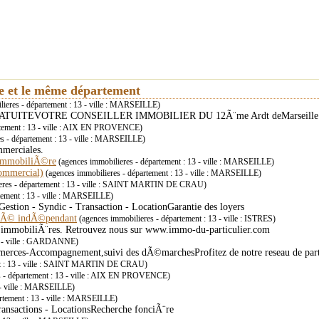
ie et le même département
ieres - département : 13 - ville : MARSEILLE)
TUITEVOTRE CONSEILLER IMMOBILIER DU 12Ã¨me Ardt deMarseille
rtement : 13 - ville : AIX EN PROVENCE)
s - département : 13 - ville : MARSEILLE)
mmerciales.
 ImmobiliÃ©re
(agences immobilieres - département : 13 - ville : MARSEILLE)
ommercial)
(agences immobilieres - département : 13 - ville : MARSEILLE)
eres - département : 13 - ville : SAINT MARTIN DE CRAU)
tement : 13 - ville : MARSEILLE)
stion - Syndic - Transaction - LocationGarantie des loyers
isÃ© indÃ©pendant
(agences immobilieres - département : 13 - ville : ISTRES)
immobiliÃ¨res. Retrouvez nous sur www.immo-du-particulier.com
13 - ville : GARDANNE)
mmerces-Accompagnement,suivi des dÃ©marchesProfitez de notre reseau de part
ent : 13 - ville : SAINT MARTIN DE CRAU)
s - département : 13 - ville : AIX EN PROVENCE)
 - ville : MARSEILLE)
rtement : 13 - ville : MARSEILLE)
actions - LocationsRecherche fonciÃ¨re