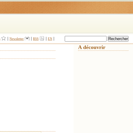
|
|
|
|
s
Newsletter
RSS
EN
A découvrir