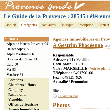
Le Guide de la Provence : 28545 référence
accueil
Catégories
Actualités
Boutique
Inscription
Contact
Agences immobilieres en Pro
Hôtels
Alpes-de-Hautes-Provence 04
A Gestrim Phocéenne
MAR
Hautes Alpes 05
Alpes Maritimes 06
Responsable
:
Bouches du Rhône 13
Adresse :
14 r Verdillon
Code postal :
13010
Gard 30
Ville : MARSEILLE
(Voir le plan
Var 83
Téléphone :
0491790100
Vaucluse 84
Fax :
0491257926
Locations
Actualité / Promotion :
Chambres d'Hôtes
Campings
Site :
r
Restaurants
Laisser un avis
Vignobles
Photos
Offices de Tourisme
Agence Immobilières