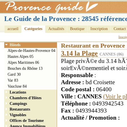
Le Guide de la Provence : 28545 référence
accueil
Catégories
Actualités
Boutique
Inscription
Contact
Inscri
Restaurant en Provence
Hôtels
Alpes-de-Hautes-Provence 04
3.14 la Plage
CANNES (06)
Hautes Alpes 05
Plage privÃ©e du 3.14 hÃ´t
Alpes Maritimes 06
soirEvÃ©nementiel et soi
Bouches du Rhône 13
Responsable
:
Gard 30
Var 83
Adresse :
bd Croisette
Vaucluse 84
Code postal :
06400
Locations
Ville : CANNES
(Voir le 
Chambres d'Hôtes
Téléphone :
0493942543
Campings
Restaurants
Fax :
0493944393
Vignobles
Actualité / Promotion :
Offices de Tourisme
Agence Immobilières