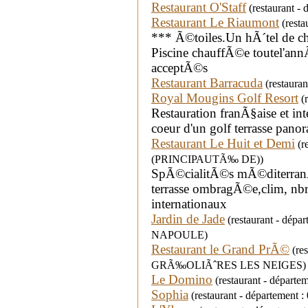
Restaurant O'Staff
(restaurant - 
Restaurant Le Riaumont
(resta
*** Ã©toiles.Un hÃ´tel de ch
Piscine chauffÃ©e toutel'ann
acceptÃ©s
Restaurant Barracuda
(restauran
Royal Mougins Golf Resort
(r
Restauration franÃ§aise et in
coeur d'un golf terrasse pano
Restaurant Le Huit et Demi
(r
(PRINCIPAUTÃ‰ DE))
SpÃ©cialitÃ©s mÃ©diterranÃ
terrasse ombragÃ©e,clim, nb
internationaux
Jardin de Jade
(restaurant - dép
NAPOULE)
Restaurant le Grand PrÃ©
(res
GRÃ‰OLIÃˆRES LES NEIGES)
Le Domino
(restaurant - départem
Sophia
(restaurant - département