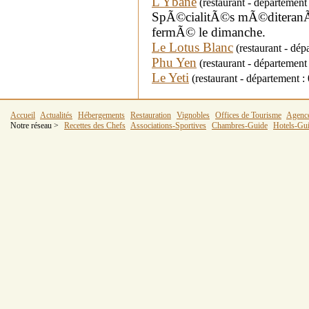
L'Ybane
(restaurant - département 
SpÃ©cialitÃ©s mÃ©diteranÃ©
fermÃ© le dimanche.
Le Lotus Blanc
(restaurant - dép
Phu Yen
(restaurant - départemen
Le Yeti
(restaurant - département
Accueil
Actualités
Hébergements
Restauration
Vignobles
Offices de Tourisme
Agenc
Notre réseau >
Recettes des Chefs
Associations-Sportives
Chambres-Guide
Hotels-Gu